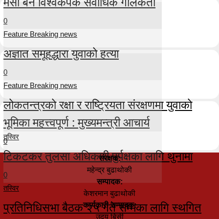
मेसी बने विश्वकपकै सर्वाधिक गोलकर्ता
0
Feature Breaking news
अज्ञात समूहद्धारा युवाको हत्या
0
Feature Breaking news
लोकतन्त्रको रक्षा र राष्ट्रियता संरक्षणमा युवाको
भूमिका महत्त्वपूर्ण : मुख्यमन्त्री आचार्य
तस्विर
0
टिकटकर तुलसा अधिकारी पुर्पक्षका लागि थुनामा
संरक्षक:
महेन्द्र बुढाथोकी
0
सम्पादक:
तस्विर
केशरमान बुढाथोकी
प्रतिनिधिसभा बैठक २५ गते सम्मका लागि स्थगित
कार्यकारी सम्पादक:
उदय बिसी