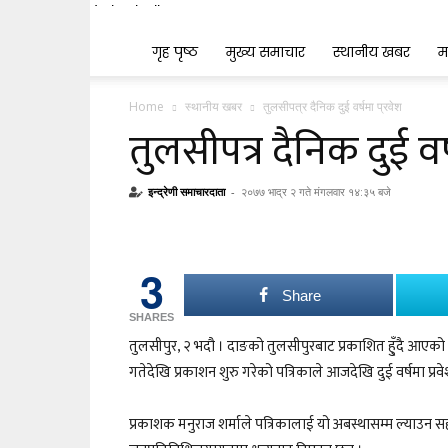
Indrenionline.com
गृह पृष्ठ
मुख्य समाचार
स्थानीय खबर
म
Home
स्थानीय खबर
तुलसीपत्र दैनिक दुई वर्षमा प्रवेश
तुलसीपत्र दैनिक दुई वर्
इन्द्रेणी समाचारदाता
-
२०७७ भाद्र २ गते मंगलवार १४:३५ बजे
3
Share
SHARES
तुलसीपुर, २ भदौ । दाङको तुलसीपुरबाट प्रकाशित हु्ँदै आएको तुल
गतेदेखि प्रकाशन शुरु गरेको पत्रिकाले आजदेखि दुई वर्षमा प्रव
प्रकाशक मनुराज शर्माले पत्रिकालाई यो अबस्थासम्म ल्याउन सहयोग