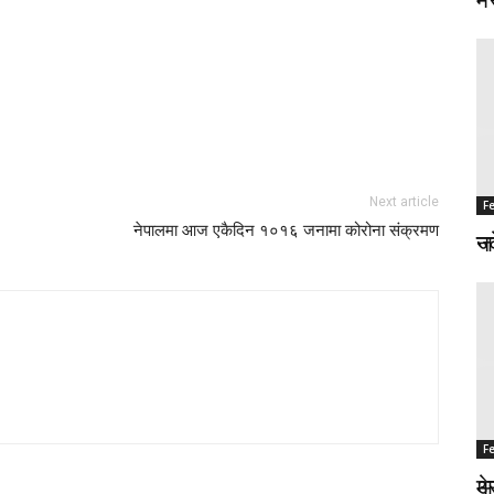
Next article
F
F
नेपालमा आज एकैदिन १०१६ जनामा कोरोना संक्रमण
जङ
नर
F
F
मे
अज