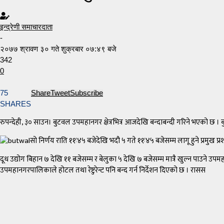
इन्द्रेणी समाचारदाता
-
२०७७ श्रावण ३० गते शुक्रबार ०७:४९ बजे
342
0
75
Share
Tweet
Subscribe
SHARES
रुपन्देही, ३० साउन। बुटवल उपमहानगर क्षेत्रभित्र आजदेखि बन्दाबन्दी गरिने भएको छ 
सो निर्णय राति ११ः४५ बजेदेखि भदौ ५ गते ११ः४५ बजेसम्म लागू हुने प्रमुख 
दूध उद्योग बिहान ७ देखि ११ बजेसम्म र बेलुका ५ देखि ७ बजेसम्म मात्रै खुल्न पाउने
उपमहानगरपालिकाले होटल तथा रेष्टुरेन्ट पनि बन्द गर्न निर्देशन दिएको छ । रासस