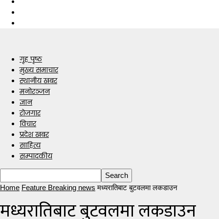
गृह पृष्ठ
मुख्य समाचार
स्थानीय खबर
मनोरञ्जन
ज्ञान
रोजगार
विचार
प्रदेश खबर
साहित्य
सम्पादकीय
Home
Feature Breaking news
मध्यरातिबाट बुटवलमा लकडाउन
मध्यरातिबाट बुटवलमा लकडाउन