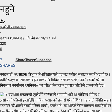
नहुने
इन्द्रेणी समाचारदाता
-
२०७७ श्रावण २९ गते बिहीबार १६:५० बजे
320
0
7
Share
Tweet
Subscribe
SHARES
काठमाडौं, २९ साउन। त्रिभुवन विश्वविद्यालयले तत्काल परीक्षा सञ्चालन नगर्ने भएको छ ।
कोभिड–१९ को संक्रमण बढ्न थालेपछि त्रिविले तत्काल परीक्षा नगर्ने भएको परीक्षा
नियन्त्रण कार्यालय ९पनिका० का परीक्षा नियन्त्रक पुष्पराज जोशीले जानकारी दिए ।
यसअघि बन्दाबन्दी खुलेसँगै पनिकाले आगामी भदौ १६ गतेदेखि सेमेष्टर र
असोजको पहिलो हप्तादेखि वार्षिक परीक्षाको तयारी गरेको थियो । ‘हामीले स्थिति सहज
भएपछि परीक्षाको तयारी गरेका थियौँ’, उनले भने, ‘तर अहिले फेरि संक्रमण बढिरहेको छ
। त्यसैले परीक्षा गर्ने तयारी गरे पनि पुनः स्थगन गरेका छौँ ।’ त्रिविले सामान्यावस्था