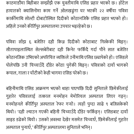
काठमाडौंमा बिहीबार सम्झाँझै एक युवतीमाथि एसिड प्रहार भएको छ । होटेल
हायातको क्यासिनोमा काम गर्ने ओलखढुंगा घर भएकी २२ वर्षीया पवित्रा
कार्कीमाथि सोल्टी दोबाटोस्थित दिदीको कोठानजिकै एसिड प्रहार भएको हो ।
अहिले उनको कीर्तिपुर अस्पतालमा उपचार भइरहेको छ ।
पवित्रा साँझ ६ बजेतिर दही किन्न दिदीको कोठाबाट निस्केकी थिइन् ।
सीतापाइलास्थित सेल्सबेरीबाट दही किनेर फर्किंदै गर्दा पौने सात बजेतिर
कोठानजिक उभिएको अपरिचित व्यक्तिले उनीमाथि एसिड छ्यापेको हो । एसिडले
पोलेपछि उनी चिच्याउँदै दौडेर कोठा पुगेकी थिइन् । पवित्राको दायाँ भागको
कपाल, गाला र घाँटीको केही भागमा एसिड परेको छ ।
बहिनीमाथि एसिड आक्रमण भएको थाहा पाएपछि दिदी सुनिताले छिमेकीलाई
गुहारेर पवित्रालाई तत्काल मनमोहन मेमोरियल अस्पताल लिएर गइन् ।
मनमोहनले कीर्तिपुर अस्पताल रेफर गर्‍यो । त्यहाँ पुग्दा साढे ९ बजिसकेको
थियो । ‘दही ल्याउन गएकी बहिनी चिच्याउँदै दौडेर फर्किइन् । एसिडबाट दायाँ
साइड डढेको थियो । उसको अवस्था देखेर मसमेत चिच्याएँ, छिमेकीलाई गुहारेर
अस्पताल पुर्‍याएँ,’ कीर्तिपुर अस्पतालमा सुनिताले भनिन् ।