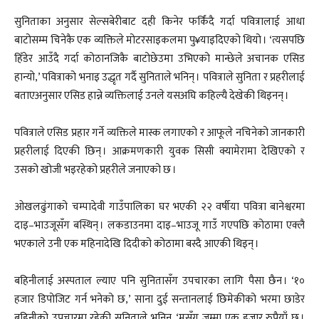
सुनिताका अनुसार सेल्सबेरीबाट दही किनेर फर्किंदै गर्दा पवित्रालाई आधा
बाटोसम्म चिनेकै एक व्यक्तिले मोटरसाइकलमा पु¥याइदिएको थियो । ‘त्यसपछि
हिँडेर आउँदै गर्दा कोठानजिकै बाटोछेउमा उभिएको मान्छेले अचानक एसिड
हान्यो,’ पवित्राको भनाइ उद्धृत गर्दै सुनिताले भनिन् । पवित्राले सुनिता र प्रहरीलाई
बताएअनुसार एसिड हान्ने व्यक्तिलाई उनले यसअघि कहिल्यै देखेकी थिइनन् ।
पवित्राले एसिड प्रहार गर्ने व्यक्तिले मास्क लगाएको र आफूले नचिनेको जानकारी
प्रहरीलाई दिएकी छिन् । आक्रमणकारी युवक सिसी क्यामेरामा देखिएको र
उसको खोजी भइरहेको प्रहरीले जनाएको छ ।
ओखलढुंगाको चम्पादेवी गाउँपालिका घर भएकी २२ वर्षीया पवित्रा बानेश्वरमा
दाइ–भाउजूसँग बस्थिन् । लकडाउनमा दाइ–भाउजू गाउँ गएपछि कोठामा एक्लै
भएकाले उनी एक महिनादेखि दिदीको कोठामा बस्दै आएकी थिइन् ।
बहिनीलाई अस्पताल ल्याए पनि सुनितासँग उपचारका लागि पैसा छैन । ‘१०
हजार डिपोजिट गर्न भनेको छ,’ साना दुई सन्तानलाई छिमेकीको भरमा छाडेर
बहिनीको उपचारमा रहेकी सुनिताले भनिन्, ‘मसँग जम्मा एक हजार रुपैयाँ छ ।