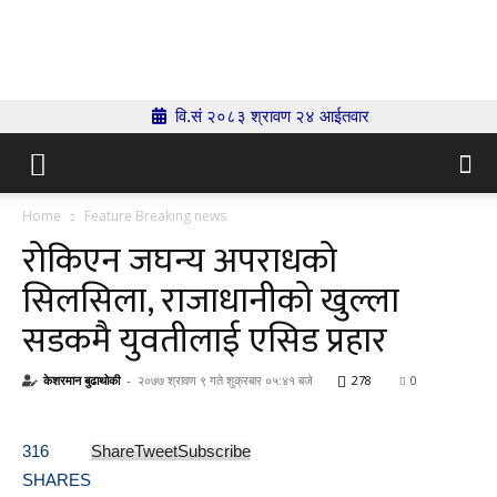
Indrenionline.com
वि.सं २०८३ श्रावण २४ आईतवार
Home
Feature Breaking news
रोकिएन जघन्य अपराधको
सिलसिला, राजाधानीको खुल्ला
सडकमै युवतीलाई एसिड प्रहार
केशरमान बुढाथोकी
-
२०७७ श्रावण ९ गते शुक्रबार ०५:४१ बजे
278
0
316
Share
Tweet
Subscribe
SHARES