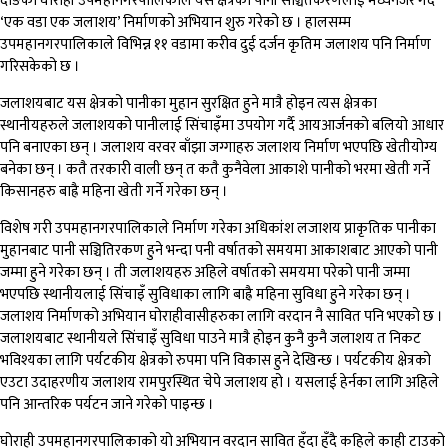
दाङको घोराही उपमहानगरपालिकाले यस क्षेत्रको पानी सञ्चितकरणलाई मध्यनजर गर्दै
‘एक वडा एक जलाशय’ निर्माणको अभियान शुरु गरेको छ । हालसम्म
उपमहानगरपालिकाले विभिन्न ११ वडामा करीव दुई दर्जन कृतिम जलाशय पनि निर्माण
गरिसकेको छ ।
जलाशयबाट यस क्षेत्रको पानीका मुहान सुरक्षित हुने मात्रै होइन त्यस क्षेत्रका
स्थानीयहरुले जलाशयको पानीलाई सिंचाइँमा उपयोग गर्दै आयआर्जनको बलियो आधार
पनि बनाएका छन् । जलाशय वरवर बाँझा जग्गाहरु जलाशय निर्माण भएपछि खेतीयोग्य
बनेका छन् । कतै तरकारी वाली छन् त कतै कुनैवेला आकाशे पानीको भरमा खेती गर्ने
किसानहरु बाह्रै महिना खेती गर्ने गरेका छन् ।
विशेष गरी उपमहानगरपालिकाले निर्माण गरेका अधिकांश लजाशय प्राकृतिक पानीका
मुहानबाट पानी सञ्चितिरकण हुने भन्दा पनी वर्षातको समयमा आकाशबाट आएको पानी
जम्मा हुने गरेका छन् । ती जलाशयहरु अहिले वर्षातको समयमा परेको पानी जम्मा
भएपछि स्थानीयलाई सिंचाइँ सुविधाका लागि बाह्रै महिना सुविधा हुने गरेका छन् ।
जलाशय निर्माणको अभियान घोराहीवासीहरुका लागि वरदान नै सावित पनि भएको छ ।
जलाशयबाट स्थानीयले सिंचाइँ सुविधा पाउने मात्रै होइन कुनै कुनै जलाशय त निकट
भविश्यका लागि पर्यटकीय क्षेत्रको रुपमा पनि विकास हुने देखिन्छ । पर्यटकीय क्षेत्रको
एउटा उदाहरणीय जलाशय रामपुरस्थित चेपे जलाशय हो । यसलाई हेर्नका लागि अहिले
पनि आन्तरिक पर्यटन जाने गरेको पाइन्छ ।
घोराही उपमहानगरपालिकाको यो अभियान वरदान सावित हुँदा हुँदै कहिले काही टाउको