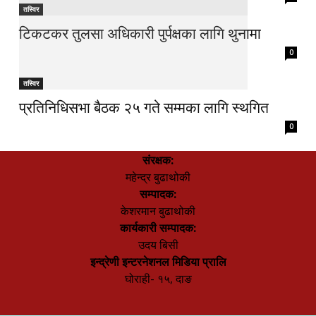
तस्विर
टिकटकर तुलसा अधिकारी पुर्पक्षका लागि थुनामा
0
तस्विर
प्रतिनिधिसभा बैठक २५ गते सम्मका लागि स्थगित
0
संरक्षक:
महेन्द्र बुढाथोकी
सम्पादक:
केशरमान बुढाथोकी
कार्यकारी सम्पादक:
उदय बिसी
इन्द्रेणी इन्टरनेशनल मिडिया प्रालि
घोराही- १५, दाङ