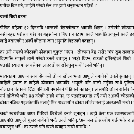
प्रतीक विष्ट भने, ‘जाहेरी परेको छैन, तर हामी अनुसन्धान गर्दैछौं ।’
यस्तो थियो घटना
पीडित महिला १२ दिनअघि भारतको बैंङ्ग्लोरबाट आएकी थिइन् । उनीसँगै कोठामा
बसेकाहरु परीक्षण गरेर घर गइसकेका थिए । कोठामा एक्लै भएपछि आफूले एक्लै डर
लाग्ने बताएको र अर्को कोठामा जान अनुमति दिइएको बताइन् ।
तर उनी गएको कोठाको ढोकामा चुकुल थिएन । ढोकामा बेञ्च राखेर भित्र सुत्न सल्लाह
दिएपछि आफूले त्यसै गरेको उनले बताइन् । ‘सञ्चो थिएन, टाउको दुखिरहेको थियो ।
पछाडि झ्यालमा स्वयंसेवक आएर ढोका खोल्नुस् भन्यो’ उनले भनिन् ।
मध्यरातमा आएका स्वयं सेवकले ढोका खोल्न भन्दा आफूले नमानेको उनले सुनाइन् ।
कहिले झ्याल त कहिले ढोकामा आएपछि आफूले पनि गाली गर्नुका साथै पुलिस
बोलाउन चेतावनी दिँदा पनि उनी नमानेको पीडितले बताइन् । त्यसपछि ढोका खोलेर के
गर्न खोजेको भनेर प्रश्न गरेको उनले भनिन्, ‘उ पछाडिपछाडि सर्दै गयो र अर्को कोठाको
ढोका नजिक गइसकेपछि मलाई भित्र पछ्यार्‍यो र ढोका खोलेर मलाई जबरजस्ती गर्‍यो ।’
अर्का स्वयंसेवक आएर भिडियो खिचेको उनले सुनाइन् । त्यही बेला एक स्वास्थ्यकर्मी
आएपछि आफूले गुहार मागेको भन्दै उनले भनिन्, ‘अब मलाई सहयोग गर्छ भनेर दाइ
बचाउनुस् भनेँ । तर उसले पनि त्यस्तै व्यवहार गर्‍यो ममाथि ।’