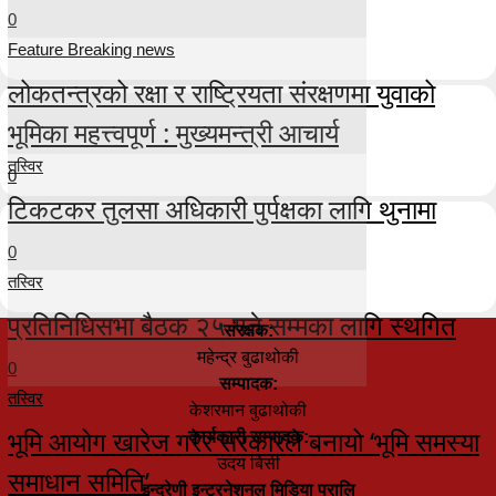
0
Feature Breaking news
लोकतन्त्रको रक्षा र राष्ट्रियता संरक्षणमा युवाको
भूमिका महत्त्वपूर्ण : मुख्यमन्त्री आचार्य
तस्विर
0
टिकटकर तुलसा अधिकारी पुर्पक्षका लागि थुनामा
0
तस्विर
प्रतिनिधिसभा बैठक २५ गते सम्मका लागि स्थगित
संरक्षक:
महेन्द्र बुढाथोकी
0
सम्पादक:
तस्विर
केशरमान बुढाथोकी
भूमि आयोग खारेज गरेर सरकारले बनायो ‘भूमि समस्या
कार्यकारी सम्पादक:
उदय बिसी
समाधान समिति’
इन्द्रेणी इन्टरनेशनल मिडिया प्रालि