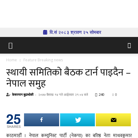
Indrenionline.com
वि.सं २०८३ श्रावण २५ सोमबार
Home
Feature Breaking news
स्थायी समितिको बैठक टार्न पाइदैन –
नेपाल समुह
केशरमान बुढाथोकी
-
२०७७ बैशाख १४ गते आईतवार २१:०४ बजे
240
0
25
SHARES
काठमाडौँ । नेपाल कम्युनिस्ट पार्टी (नेकपा) का बरिष्ठ नेता माधवकुमार