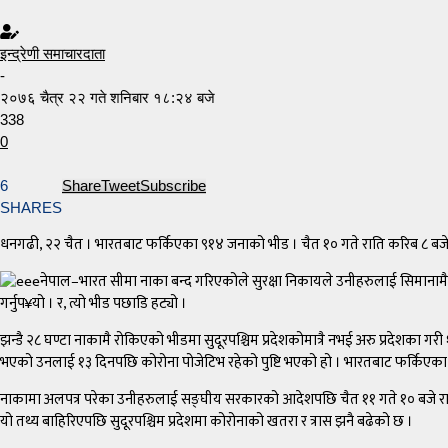
इन्द्रेणी समाचारदाता
-
२०७६ चैत्र २२ गते शनिबार १८:२४ बजे
338
0
6
Share
Tweet
Subscribe
SHARES
धनगढी, २२ चैत । भारतबाट फर्किएका ९१४ जनाको भीड । चैत १० गते राति करिब ८ बजेतिर गौ
नेपाल–भारत सीमा नाका बन्द गरिएकोले सुरक्षा निकायले उनीहरुलाई सिमानामै र
गर्नुप¥यो । र, त्यो भीड पछाडि हट्यो ।
झन्डै २८ घण्टा नाकामै रोकिएको भीडमा सुदूरपश्चिम प्रदेशकोमात्रै नभई अरु प्रदेशका गर
भएको उनलाई १३ दिनपछि कोरोना पोजेटिभ रहेको पुष्टि भएको हो । भारतबाट फर्किएका 
नाकामा अलपत्र परेका उनीहरुलाई सङ्घीय सरकारको आदेशपछि चैत ११ गते १० बजे रातिमा
यो तथ्य बाहिरिएपछि सुदूरपश्चिम प्रदेशमा कोरोनाको खतरा र त्रास झनै बढेको छ ।