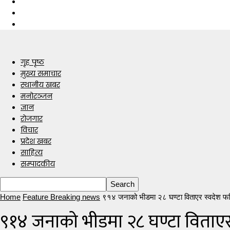
गृह पृष्ठ
मुख्य समाचार
स्थानीय खबर
मनोरञ्जन
ज्ञान
रोजगार
विचार
प्रदेश खबर
साहित्य
सम्पादकीय
Home
Feature Breaking news
९१४ जनाको भीडमा २८ घण्टा विताएर स्वदेश फर्क
९१४ जनाको भीडमा २८ घण्टा विताएर 