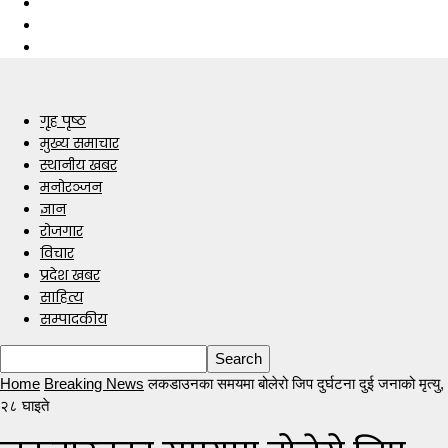
गृह पृष्ठ
मुख्य समाचार
स्थानीय खबर
मनोरञ्जन
ज्ञान
रोजगार
विचार
प्रदेश खबर
साहित्य
सम्पादकीय
Home
Breaking News
लकडाउनका समयमा बोलेरो जिप दुर्घटना दुई जनाको मृत्यु,
२८ घाइते