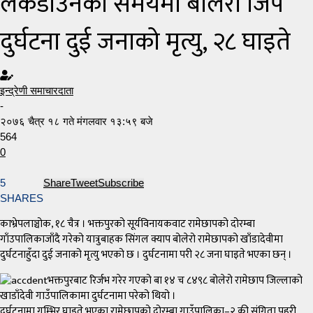
लकडाउनका समयमा बोलेरो जिप
दुर्घटना दुई जनाको मृत्यु, २८ घाइते
इन्द्रेणी समाचारदाता
-
२०७६ चैत्र १८ गते मंगलवार १३:५९ बजे
564
0
5
Share
Tweet
Subscribe
SHARES
काभ्रेपलाञ्चोक, १८ चैत्र । भक्तपुरको सूर्यविनायकवाट रामेछापको दोरम्बा
गाँउपालिकाजाँदै गरेको यात्रुबाहक सिंगल क्याप बोलेरो रामेछापको खाँडादेवीमा
दुर्घटनाहुँदा दुई जनाको मृत्यु भएको छ । दुर्घटनामा परी २८ जना घाइते भएका छन् ।
भक्तपुरबाट रिर्जभ गरेर गएको बा १४ च ८४९८ बोलेरो रामेछाप जिल्लाको
खाडाँदेवी गाउँपालिकामा दुर्घटनामा परेको थियो ।
दुर्घटनामा गम्भिर घाइते भएका रामेछापको दोरम्बा गाउँपालिका–२ की संगिता पहरी