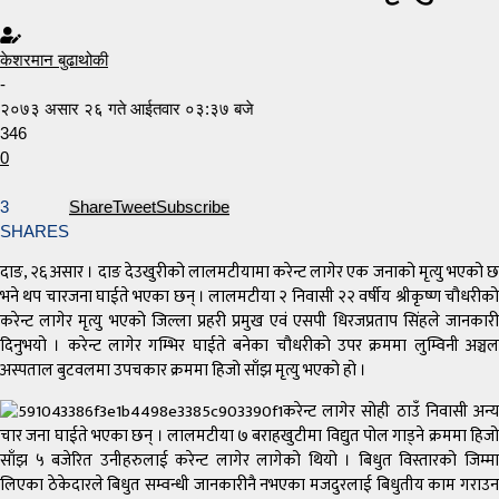
केशरमान बुढाथोकी
-
२०७३ असार २६ गते आईतवार ०३:३७ बजे
346
0
3
Share
Tweet
Subscribe
SHARES
दाङ, २६ असार । दाङ देउखुरीको लालमटीयामा करेन्ट लागेर एक जनाको मृत्यु भएको छ
भने थप चारजना घाईते भएका छन् । लालमटीया २ निवासी २२ वर्षीय श्रीकृष्ण चौधरीको
करेन्ट लागेर मृत्यु भएको जिल्ला प्रहरी प्रमुख एवं एसपी धिरजप्रताप सिंहले जानकारी
दिनुभयो । करेन्ट लागेर गम्भिर घाईते बनेका चौधरीको उपर क्रममा लुम्विनी अञ्चल
अस्पताल बुटवलमा उपचकार क्रममा हिजो साँझ मृत्यु भएको हो ।
करेन्ट लागेर सोही ठाउँ निवासी अन्य
चार जना घाईते भएका छन् । लालमटीया ७ बराहखुटीमा विद्युत पोल गाड्ने क्रममा हिजो
साँझ ५ बजेरित उनीहरुलाई करेन्ट लागेर लागेको थियो । बिधुत विस्तारको जिम्मा
लिएका ठेकेदारले बिधुत सम्वन्धी जानकारीनै नभएका मजदुरलाई बिधुतीय काम गराउन