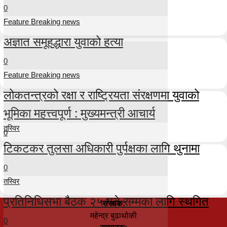
0
Feature Breaking news
अज्ञात समूहद्धारा युवाको हत्या
0
Feature Breaking news
लोकतन्त्रको रक्षा र राष्ट्रियता संरक्षणमा युवाको
भूमिका महत्त्वपूर्ण : मुख्यमन्त्री आचार्य
तस्विर
0
टिकटकर तुलसा अधिकारी पुर्पक्षका लागि थुनामा
0
तस्विर
प्रतिनिधिसभा बैठक २५ गते सम्मका लागि स्थगित
संरक्षक:
महेन्द्र बुढाथोकी
0