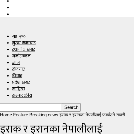
गृह पृष्ठ
मुख्य समाचार
स्थानीय खबर
मनोरञ्जन
ज्ञान
रोजगार
विचार
प्रदेश खबर
साहित्य
सम्पादकीय
Home
Feature Breaking news
इराक र इरानका नेपालीलाई फर्काउने तयारी
इराक र इरानका नेपालीलाई