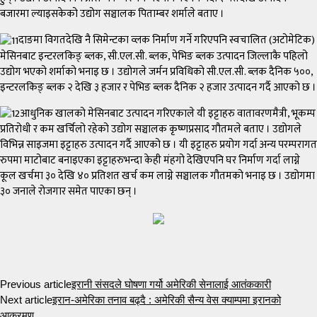
बजारमा ल्याइसकेको उद्योग सञ्चालक पिताम्बर शर्माले बताए ।
दाङमा विगतदेखि नै सिमेन्टका व्लक निर्माण गर्ने गरिएपनि स्वचालित (अटोमेटिक)
मेसिनबाट इन्टरलकिङ् ब्लक, सी.एल.सी. ब्लक, पेभिङ ब्लक उत्पादन जिल्लाकै पहिलो
उद्योग भएको शर्माको भनाइ छ । उद्योगले जर्मन प्रविधिको सी.एल.सी. ब्लक दैनिक ५००,
इन्टरलकिङ् ब्लक २ देखि ३ हजार र पेभिङ ब्लक दैनिक २ हजार उत्पादन गर्दै आएको छ ।
आधुनिक खालको मेसिनबाट उत्पादन गरिएकाले यी इट्टाहरु वातावरणमैत्री, भूकम्प
प्रतिरोधी र कम खर्चिलो रहेको उद्योग सञ्चालक कृष्णप्रसाद गौतमले बताए । उद्योगले
विभिन्न साइजमा इट्टाहरु उत्पादन गर्दै आएको छ । यी इट्टाहरु प्रयोग गर्दा अन्य परम्परागत
रुपमा माटोबाट बनाइएका इट्टाहरुभन्दा केही मंहगो देखिएपनि घर निर्माण गर्दा लाग्ने
कूल खर्चमा ३० देखि ४० प्रतिशत खर्च कम लाग्ने सञ्चालक गौतमको भनाइ छ । उद्योगमा
३० जनाले रोजगार समेत पाएका छन् ।
Previous article
इरानी संसदले घोषणा गर्यो अमेरिकी सेनालाई आतंककारी
Next article
इरान-अमेरिका तनाव बढ्दै : अमेरिकी सैन्य वेस क्याम्पमा इरानको
आक्रमण