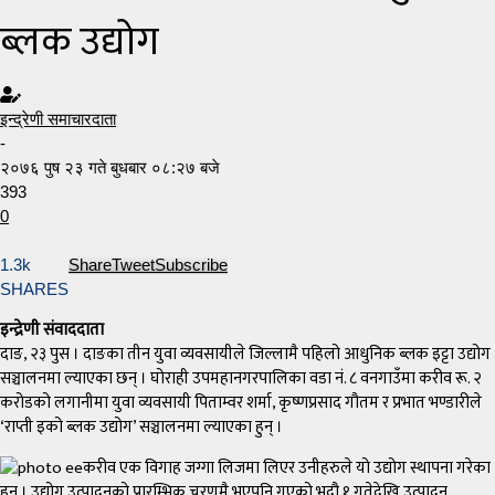
ब्लक उद्योग
इन्द्रेणी समाचारदाता
-
२०७६ पुष २३ गते बुधबार ०८:२७ बजे
393
0
1.3k
Share
Tweet
Subscribe
SHARES
इन्द्रेणी संवाददाता
दाङ, २३ पुस । दाङका तीन युवा व्यवसायीले जिल्लामै पहिलो आधुनिक ब्लक इट्टा उद्योग
सञ्चालनमा ल्याएका छन् । घोराही उपमहानगरपालिका वडा नं. ८ वनगाउँमा करीव रू. २
करोडको लगानीमा युवा व्यवसायी पिताम्वर शर्मा, कृष्णप्रसाद गौतम र प्रभात भण्डारीले
‘राप्ती इको ब्लक उद्योग’ सञ्चालनमा ल्याएका हुन् ।
करीव एक विगाह जग्गा लिजमा लिएर उनीहरुले यो उद्योग स्थापना गरेका
हुन् । उद्योग उत्पादनको प्रारम्भिक चरणमै भएपनि गएको भदौ १ गतेदेखि उत्पादन