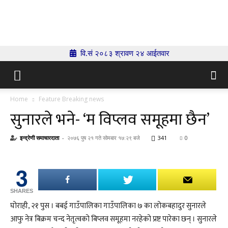
Indrenionline.com
वि.सं २०८३ श्रावण २४ आईतवार
Home
Feature Breaking news
सुनारले भने- ‘म विप्लव समूहमा छैन’
इन्द्रेणी समाचारदाता
-
२०७६ पुष २१ गते सोमबार १७:२९ बजे
341
0
3
SHARES
घोराही, २१ पुस । बबई गाउँपालिका गाउँपालिका ७ का लोकबहादुर सुनारले
आफु नेत्र बिक्रम चन्द नेतृत्वको बिप्लव समूहमा नरहेको प्रष्ट पारेका छन् । सुनारले