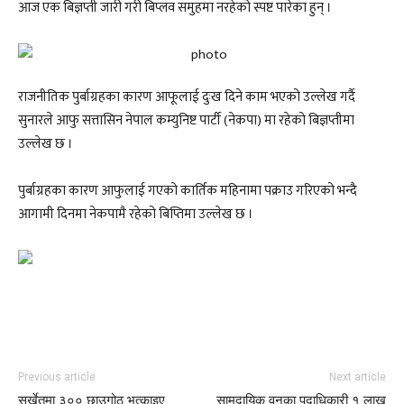
आज एक बिज्ञप्ती जारी गरी बिप्लव समुहमा नरहेको स्पष्ट पारेका हुन् ।
राजनीतिक पुर्बाग्रहका कारण आफूलाई दुःख दिने काम भएको उल्लेख गर्दै
सुनारले आफु सत्तासिन नेपाल कम्युनिष्ट पार्टी (नेकपा) मा रहेको बिज्ञप्तीमा
उल्लेख छ ।
पुर्बाग्रहका कारण आफुलाई गएको कार्तिक महिनामा पक्राउ गरिएको भन्दै
आगामी दिनमा नेकपामै रहेको बिप्तिमा उल्लेख छ ।
Previous article
Next article
सुर्खेतमा ३०० छाउगोठ भत्काइए
सामुदायिक वनका पदाधिकारी १ लाख