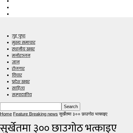
गृह पृष्ठ
मुख्य समाचार
स्थानीय खबर
मनोरञ्जन
ज्ञान
रोजगार
विचार
प्रदेश खबर
साहित्य
सम्पादकीय
Home
Feature Breaking news
सुर्खेतमा ३०० छाउगोठ भत्काइए
सुर्खेतमा ३०० छाउगोठ भत्काइए