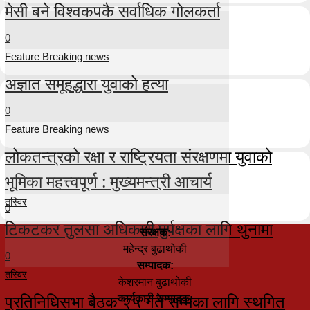
मेसी बने विश्वकपकै सर्वाधिक गोलकर्ता
0
Feature Breaking news
अज्ञात समूहद्धारा युवाको हत्या
0
Feature Breaking news
लोकतन्त्रको रक्षा र राष्ट्रियता संरक्षणमा युवाको
भूमिका महत्त्वपूर्ण : मुख्यमन्त्री आचार्य
तस्विर
0
टिकटकर तुलसा अधिकारी पुर्पक्षका लागि थुनामा
संरक्षक:
महेन्द्र बुढाथोकी
0
सम्पादक:
तस्विर
केशरमान बुढाथोकी
प्रतिनिधिसभा बैठक २५ गते सम्मका लागि स्थगित
कार्यकारी सम्पादक: