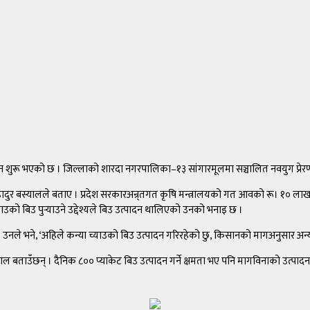
 शुरू भएको छ । जिल्लाको शारदा नगरपालिका–१३ सांगारमूलमा सञ्चालित नवयुग प्रेरणा ए
ुर बस्यालले बताए । प्रदेश सरकारअन्र्तगत कृषि मन्त्रालयको गत आवको रू। १० लाख
ो बिउ पुर्‍याउने उद्देश्यले बिउ उत्पादन थालिएको उनको भनाइ छ ।
 उनले भने, ‘अहिले कन्या च्याउको बिउ उत्पादन गरिरहेको छु, किसानको मागअनुसार अन्य च
ाल बताउँछन् । दैनिक ८०० प्याकेट बिउ उत्पादन गर्ने क्षमता भए पनि मागविनाको उत्पा