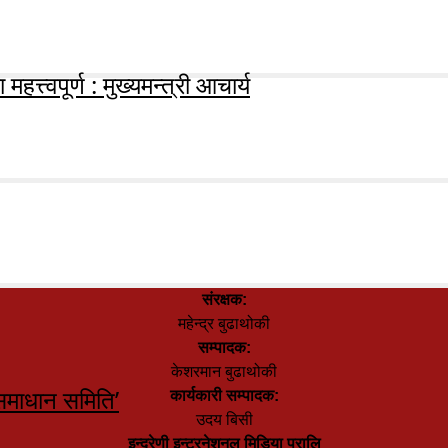
हत्त्वपूर्ण : मुख्यमन्त्री आचार्य
संरक्षक:
महेन्द्र बुढाथोकी
सम्पादक:
केशरमान बुढाथोकी
समाधान समिति’
कार्यकारी सम्पादक:
उदय बिसी
इन्द्रेणी इन्टरनेशनल मिडिया प्रालि