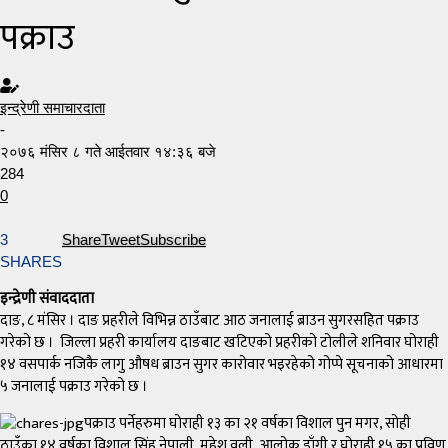
पक्राउ
इन्द्रेणी समाचारदाता
-
२०७६ मंसिर ८ गते आईतवार १४:३६ बजे
284
0
3
Share
Tweet
Subscribe
SHARES
इन्द्रेणी संवाददाता
दाङ, ८ मंसिर । दाङ प्रहरीले विभिन्न ठाउँबाट आठ जनालाई ब्राउन सुगरसहित पक्राउ
गरेको छ । जिल्ला प्रहरी कार्यालय दाङबाट खटिएको प्रहरीको टोलीले शनिवार घोराही
१४ वसपार्क नजिकै लागु औषध ब्राउन सुगर कारोवार भइरहेको गोप्पे सूचनाको आधारमा
५ जनालाई पक्राउ गरेको छ ।
पक्राउ पर्नेहरुमा घोराही १३ का २१ वर्षका विशाल पुन मगर, सोही
ठाउँका १४ वर्षका विशाल सिंह नेपाली, महेश वली, आलोक डाँगी र घोराही १५ का प्रविण