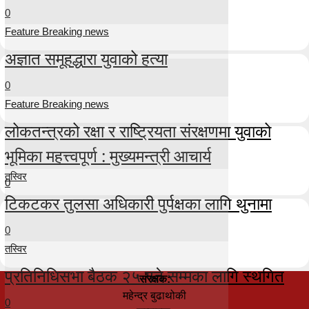
0
Feature Breaking news
अज्ञात समूहद्धारा युवाको हत्या
0
Feature Breaking news
लोकतन्त्रको रक्षा र राष्ट्रियता संरक्षणमा युवाको
भूमिका महत्त्वपूर्ण : मुख्यमन्त्री आचार्य
तस्विर
0
टिकटकर तुलसा अधिकारी पुर्पक्षका लागि थुनामा
0
तस्विर
प्रतिनिधिसभा बैठक २५ गते सम्मका लागि स्थगित
संरक्षक:
महेन्द्र बुढाथोकी
0