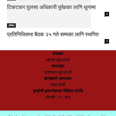
टिकटकर तुलसा अधिकारी पुर्पक्षका लागि थुनामा
0
तस्विर
प्रतिनिधिसभा बैठक २५ गते सम्मका लागि स्थगित
0
संरक्षक:
महेन्द्र बुढाथोकी
सम्पादक:
केशरमान बुढाथोकी
कार्यकारी सम्पादक:
उदय बिसी
इन्द्रेणी इन्टरनेशनल मिडिया प्रालि
घोराही- १५, दाङ