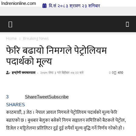
Indrenionline.com
वि.सं २०८३ श्रावण २३ शनिबार
Home
Breaking News
फेरि बढायो निमगले पेट्रोलियम
पदार्थको मूल्य
इन्द्रेणी समाचारदाता
-
२०७५ जेष्ठ ३ गते बिहीबार ०७:२२ बजे
0
410
3
Share
Tweet
Subscribe
SHARES
काठमाडौं, ३ जेठ । नेपाल आयल निगमले पेट्रोलियम पदार्थको मूल्य फेरि
बढाएको छ । बुधबार बेलुका बसेको निगम सञ्चालन समितिको बैठकले पेट्रोल,
डिजेल र मट्टितेलमा प्रतिलिटर दुई दुई रुपैयाँ मूल्य वृद्धि गर्ने निर्णय गरेको हो ।