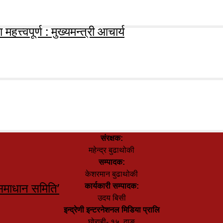
हत्त्वपूर्ण : मुख्यमन्त्री आचार्य
संरक्षक:
महेन्द्र बुढाथोकी
सम्पादक:
केशरमान बुढाथोकी
समाधान समिति’
कार्यकारी सम्पादक:
उदय बिसी
इन्द्रेणी इन्टरनेशनल मिडिया प्रालि
घोराही- १५, दाङ