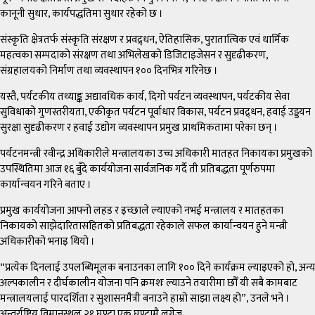
कानूनी सुधार, कार्यपद्धतिमा सुधार रहेको छ ।
संस्कृति क्षेत्रतर्फ संस्कृति संरक्षण र प्रवद्र्धन, ऐतिहासिक, पुरातात्विक एवं धार्मिक
महत्वका सम्पदाको संरक्षण तथा अभिलेखको डिजिटाइजेसन र सुदृढीकरण,
संग्रहालयको निर्माण तथा व्यवस्थापन १०० दिनभित्र गरिनेछ ।
यस्तै, पर्यटकीय तथ्याङ्क अद्यावधिक कार्य, दिगो पर्यटन व्यवस्थापन, पर्यटकीय सेवा
सुविधाको गुणस्तरीयता, एकीकृत पर्यटन पूर्वाधार विकास, पर्यटन प्रवद्र्धन, हवाई उड्डयन
सुरक्षा सुदृढीकरण र हवाई उद्योग व्यवस्थापन प्रमुख प्राथमिकतामा परेका छन् ।
पर्यटनमन्त्री रवीन्द्र अधिकारीले मन्त्रालयका उच्च अधिकारी मातहत निकायका प्रमुखको
उपस्थितिमा आज १६ बुँदे कार्ययोजना सार्वजनिक गर्दै ती प्रतिबद्धता पूर्णरुपमा
कार्यान्वयन गरिने बताए ।
प्रमुख कार्ययोजना आफ्नो लहड र इच्छाले ल्याएको नभई मन्त्रालय र मातहतका
निकायको साझेदारितासहितको प्रतिबद्धता रहेकाले सफल कार्यान्वयन हुने मन्त्री
अधिकारीको भनाइ थियो ।
“प्रत्येक दिनलाई उपलब्धिमूलक बनाउनका लागि १०० दिने कार्यक्रम ल्याइएको हो, अन्य
अल्पकालीन र दीर्घकालीन योजना पनि क्रमशः ल्याउने तयारीमा छौँ यी सबै कामबाट
मन्त्रालयलाई पारदर्शिता र सुशासनमैत्री बनाउने हाम्रो साझा लक्ष्य हो”, उनले भने ।
अन्तर्राष्ट्रिय विमानस्थल २१ घण्टा एक घण्टामै लगेज