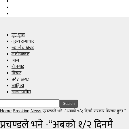
गृह पृष्ठ
मुख्य समाचार
स्थानीय खबर
मनोरञ्जन
ज्ञान
रोजगार
विचार
प्रदेश खबर
साहित्य
सम्पादकीय
Home
Breaking News
प्रचण्डले भने -“अबको १/२ दिनमै सरकार बिस्तार हुन्छ “
प्रचण्डले भने -“अबको १/२ दिनमै