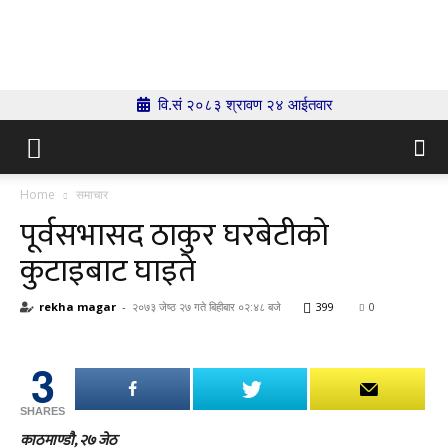
Indrenionline.com
वि.सं २०८३ श्रावण २४ आईतवार
Home
समाचार
पूर्वसभासद ठाकुर घरबेटीको
कुटाइबाट घाइते
rekha magar
-
२०७३ जेष्ठ २७ गते बिहीबार ०२:४८ बजे
399
0
3
SHARES
काठमाण्डौ, २७ जेठ