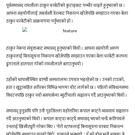
पूर्वसभासद रामशीला ठाकुर घरबेटीको कुटाइबाट गम्भीर घाइते हुनुभएको छ ।
आफ्ना सहयोगीलाई जबर्जस्ती डेराबाट निकाल्न खोजेपछि सम्झाउन गएका बेला
ठाकुर घरबेटीको आक्रमणमा पर्नुभएको हो ।
ठाकुर नेकपा संयुक्तबाट सभासद् हुनुभएको थियो । आफ्ना सहयोगी अरुण
ठाकुरलाई बिनासूचना निकाल्न खोजेपछि सम्झाउन गएका बेला घरबेटी कल्पना
ढुंगानाले हातपात गरेको रामशीलाले बताउनुभयो ।
उहाँको धापासीस्थित ग्राण्डी अस्पतालमा उपचार भइरहेको छ । उनको टाउको,
हात र खुट्टासहित शरीरका विभिन्न भागमा चोट लागेको छ । पहिलो संविधानसभा
विघटनपछि ठाकुर नयाँ बसपार्कमा ब्युर्टीपार्लर सञ्चालन गर्दै आउनुभएको थियो ।
सभासद् हुनुअघि पनि उनी गृहजिल्ला महोत्तरीमा कपाल काट्ने व्यवसाय सञ्चालन
गर्दै आउनुभएको थियो । कपाल काट्दा काट्दै सभासद् भएको भन्दै कतिपयले
उनलाई खिसीट्युरी गरेका थिए । ‘मेरो स्टाफलाई बिनासूचना घरबाट निकाल्न
खोजेपछि सम्झाउन गएको थिएँ’, ठाकुरले भन्नुभयो, ‘ तँ को होस् भन्दै मुखमा जे