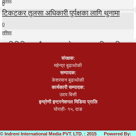
तस्विर
0
टिकटकर तुलसा अधिकारी पुर्पक्षका लागि थुनामा
0
तस्विर
प्रतिनिधिसभा बैठक २५ गते सम्मका लागि स्थगित
0
संरक्षक:
तस्विर
महेन्द्र बुढाथोकी
सम्पादक:
भूमि आयोग खारेज गरेर सरकारले बनायो ‘भूमि समस्या
केशरमान बुढाथोकी
समाधान समिति’
कार्यकारी सम्पादक:
उदय बिसी
0
इन्द्रेणी इन्टरनेशनल मिडिया प्रालि
घोराही- १५, दाङ
© Indreni International Media PVT. LTD. : 2015 Powered By: