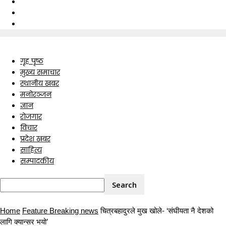
गृह पृष्ठ
मुख्य समाचार
स्थानीय खबर
मनोरञ्जन
ज्ञान
रोजगार
विचार
प्रदेश खबर
साहित्य
सम्पादकीय
Home
Feature Breaking news
चित्रबहादुरले मुख खोले- ‘संघीयता नै देशको
लागि क्यान्सर भयो’