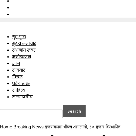
गृह पृष्ठ
मुख्य समाचार
स्थानीय खबर
मनोरञ्जन
ज्ञान
रोजगार
विचार
प्रदेश खबर
साहित्य
सम्पादकीय
Home
Breaking News
इजरायलमा भीषण आगलागी, ८० हजार विस्थापित