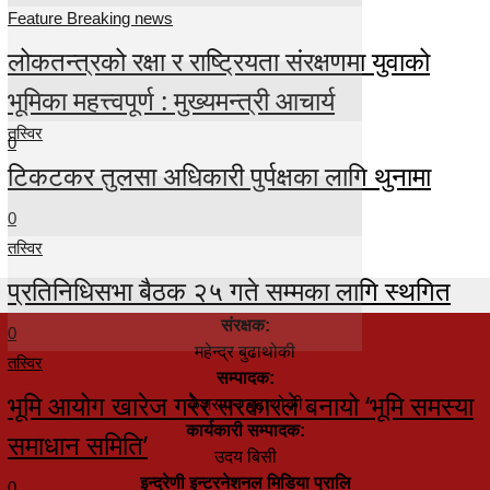
Feature Breaking news
लोकतन्त्रको रक्षा र राष्ट्रियता संरक्षणमा युवाको
भूमिका महत्त्वपूर्ण : मुख्यमन्त्री आचार्य
तस्विर
0
टिकटकर तुलसा अधिकारी पुर्पक्षका लागि थुनामा
0
तस्विर
प्रतिनिधिसभा बैठक २५ गते सम्मका लागि स्थगित
संरक्षक:
0
महेन्द्र बुढाथोकी
तस्विर
सम्पादक:
भूमि आयोग खारेज गरेर सरकारले बनायो ‘भूमि समस्या
केशरमान बुढाथोकी
कार्यकारी सम्पादक:
समाधान समिति’
उदय बिसी
इन्द्रेणी इन्टरनेशनल मिडिया प्रालि
0