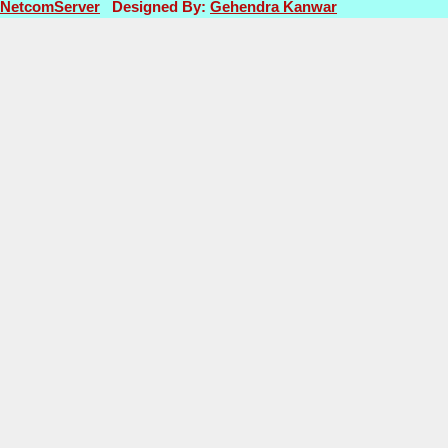
NetcomServer
Designed By:
Gehendra Kanwar