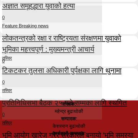
अज्ञात समूहद्धारा युवाको हत्या
0
Feature Breaking news
लोकतन्त्रको रक्षा र राष्ट्रियता संरक्षणमा युवाको
भूमिका महत्त्वपूर्ण : मुख्यमन्त्री आचार्य
तस्विर
0
टिकटकर तुलसा अधिकारी पुर्पक्षका लागि थुनामा
0
तस्विर
प्रतिनिधिसभा बैठक २५ गते सम्मका लागि स्थगित
संरक्षक:
महेन्द्र बुढाथोकी
0
सम्पादक:
तस्विर
केशरमान बुढाथोकी
भूमि आयोग खारेज गरेर सरकारले बनायो ‘भूमि समस्या
कार्यकारी सम्पादक: