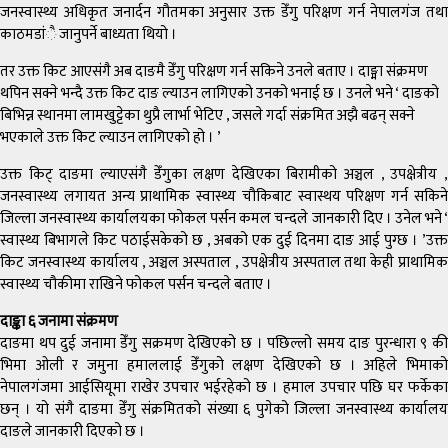
जनस्वास्थ्य अधिकृत जनार्दन गौतमका अनुसार उक्त डेँगु परिक्षण गर्न नेपालगंज तथा
काठमडांै जानुपर्ने बाध्यता थियो ।
तर उक्त किट आएसंगै अब दाङमै डेँगु परिक्षण गर्न सकिने उनले बताए । दाङ्मा संक्रमण
थपिन सक्ने भन्दै उक्त किट दाङ ल्याउन लागिएको उनको भनाई छ । उनले भने ‘ दाङको
बिभिन्न स्थानमा लामखुट्टेका थुप्रै लार्भा भेटिए , जसले गर्दा संक्रमित अझै बढन् सक्ने
भएकाले उक्त किट ल्याउन लागिएको हो । ’
उक्त किट् दाङमा ल्याएसंगै डेँगुका लक्षण देखिएका बिरामीको अञ्चल , उपक्षेत्रीय ,
जनस्वास्थ्य लगायत अन्य प्राथामिक स्वास्थ्य चौकिबाट स्वास्थय परिक्षण गर्न सकिने
जिल्ला जनस्वास्थ्य कार्यालयका फोकल पर्सन कमल चन्दले जानकारी दिए । उनेल भने ‘
स्वास्थ्य बिभागले किट पठाईसकेको छ , अबको एक दुई दिनमा दाङ आई पुग्छ । ’उक्त
किट जनस्वास्थ्य कार्यालय , अञ्चल अस्पताल , उपक्षेत्रीय अस्पताल तथा केही प्राथामिक
स्वास्थ्य चौकीमा राखिने फोकल पर्सन चन्दले बताए ।
दाङ्का ६ जनामा संक्रमण
दाङमा थप दुई जनामा डेँगु सक्रमण देखिएको छ । पछिल्लो समय दाङ पुरन्धारा ९ की
भिमा ओली र जमुना हमाललाई डेँगुको लक्षण देखिएको छ । अहिले भिमाको
नेपालगंजमा आईसियूमा राखेर उपचार भईरहेको छ । हमाल उपचार पछि घर फर्केका
छन् । यो संगै दाङमा डेँगु संक्रमितको संख्या ६ पुगेको जिल्ला जनस्वास्थ्य कार्यालय
दाङले जानकारी दिएको छ ।