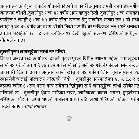
जनस्वास्थ्य अधिकृत जनार्दन गौतमले दिएको जानकरी अनुसार लमही ९ का ४५ बर्षीय
जगतराम चौधरी ,तुलसीपुर ९ का ४१ बर्षीय अमर बहादुर डिसी, तुलसीपुर ८ का भागवता
पाखे्रेल र लमही १० का ४५ बर्षीय सीता खनाल डेँगु संक्रमित भएका छन् । यी मध्ये
लमही ९ का ४५ बर्षीय जगतराम चौधरी निको भएपछि घर फर्किएका छन् । भने अन्यको
उपचार भईरहेको छ । दाङमा कात्तिक ११ देखी डेङ्गुको संक्रमण देखिएको अधिकृत
गौतमले बताए ।
तुलसीपुरमा लामखुट्टेका लार्भा नष्ट गरियो
जिल्ला जनस्वास्थ्य कार्यालय दाङले तुलसीपुरका बिभिन्न स्थानमा रहेका लामखुट्टेका
लार्भा नष्ट गरेको छ । यहि २४ र २५ गते लार्भा खोज्ने अनी नष्ट गरेको फोकल पर्सन चन्दले
जानकारी दिए । उनका अनुसार लार्भा खोज्न र नष्ट गर्नका लािग तुलसीपुरका २६
स्वायंसेवीकालाई परिचालन गरिएको थियो । तुलसीपुर नगरपालिका ४, ५, ६,८ र ९
वडाका करिब १५ सय घरमा गएर सचेतना दिईनुका साथै लामखुट्टेका लार्भा खोजेर नष्ट
गरिएको छ । तुलसीपुर क्षेत्रमा गाडिका टायर, प्लाष्टिकका बोतल, गमला, ट्वाईलेटमा
राखिएका भाँडामा जम्मा भएको पानीलगायतमा बढि लार्भा भेटिएको फोकल पर्सन
चन्दले बताए ।
राप्ती समाचार