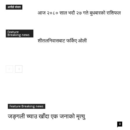
अनौठो संसार
आज २०८० साल भदौ २७ गते बुधबारको राशिफल
Feature
Breaking news
शीतलनिवासबाट फर्किए ओली
Feature Breaking news
जङ्गली च्याउ खाँदा एक जनाको मृत्यु
0