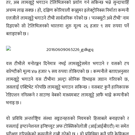
तर, अब लामखुट्टे भगाउन टेलिभिजनको प्रयोग गर्न सकिन्छ भन्ने सुन्दाचाहिँ
अचम्म लाग्न सक्छ । हो, दक्षिण कोरियाली कञ्ज्युमर इलेक्ट्रोनिक्स निर्माता कम्पनी
एलजीले लामखुट्टे भगाउने टीभी सार्वजनिक गरेको छ । ‘मस्क्यूटो अवे टीभी’ नाम
दिइएको सो टेलिभिजनको भारतमा शुरु मूल्य २६ हजार ९ सय रुपया पर्ने
बताइएको छ ।
यस टीभीले मनोरञ्जन दिनेमात्र नभई लामखुट्टेसमेत भगाउने र यसको टप
वारेण्टीको मूल्य ४७ हजार ५ सय रुपया तोकिएको छ । कम्पनीले बताएअनुसार
लामखुट्टे भगाउने यस टीभीमा अल्ट्रा सोनिक डिभाइस जडान गरिएको छ,
जसलाई एक्टिभेट गरेपछि लामखुट्टे भगाउन सकिन्छ । यसबाट कुनै हानिकारक
रेडिएशन ननिस्कने र साउण्ड वेबको माध्यमबाट लामखुट्टे आफैं भाग्ने कम्पनीको
भनाइ छ ।
यो प्रविधि अन्तर्राष्ट्रिय संस्था सङ्गठनहरुको नियमको हिसाबले बनाइएको र
यसलाई इण्टरनेशनल इन्ष्टिच्युट अफ टोक्सिकोलोजी (आईआईबीएटी) मा समेत
परीक्षण गरिसकेको कम्पनीले दाबी गरेको छ । यो प्रविधिमा कुनै पनि केमिकल