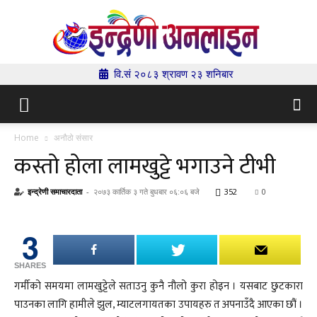
वि.सं २०८३ श्रावण २३ शनिबार
Indrenionline.com
Home
अनौठो संसार
कस्तो होला लामखुट्टे भगाउने टीभी
इन्द्रेणी समाचारदाता
-
२०७३ कार्तिक ३ गते बुधबार ०६:०६ बजे
352
0
3
SHARES
गर्मीको समयमा लामखुट्टेले सताउनु कुनै नौलो कुरा होइन । यसबाट छुटकारा
पाउनका लागि हामीले झुल, म्याटलगायतका उपायहरु त अपनाउँदै आएका छौं ।