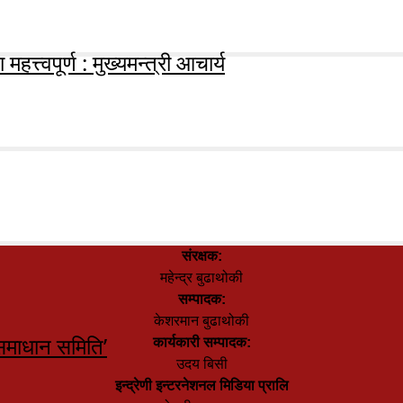
हत्त्वपूर्ण : मुख्यमन्त्री आचार्य
संरक्षक:
महेन्द्र बुढाथोकी
सम्पादक:
केशरमान बुढाथोकी
समाधान समिति’
कार्यकारी सम्पादक:
उदय बिसी
इन्द्रेणी इन्टरनेशनल मिडिया प्रालि