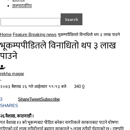
सम्पादकीय
Home
Feature Breaking news
भूकम्पपीडितले विनाधितो थप ३ लाख पाउने
भूकम्पपीडितले विनाधितो थप ३ लाख
पाउने
rekha magar
-
२०७३ बैशाख २६ गते आईतवार ११:१३ बजे
340
0
3
Share
Tweet
Subscribe
SHARES
२६ वैशाख, काठमाडौं ।
गत वैशाख १२ को भूकम्पबाट पीडित बनेका नागरिकले सरकारबाट पाउने घोषणा
गरिएको दुई लाख रुपैयाँलाई बढाएर सरकारले ५ लाख रुपैयाँ र्पुयाएको छ । राष्ट्रपति