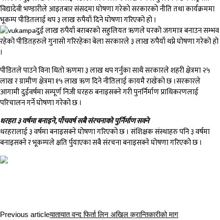
विद्यादेवी भण्डारीले आइतबार संसदमा घोषणा गरेको सरकारको नीति तथा कार्यक्रममा
भूकम्प पीडितलाई थप ३ लाख रुपैयाँ दिने घोषणा गरिएको हो ।
दुई लाख रुपैयाँ बराबरको सहुलियत ऋणले घरको जगमात्र बनाउन सम्भव
रहेको पीडितहरुले गुनासो गरिरहेका बेला सरकारले ३ लाख रुपैयाँ थप्ने घोषणा गरेको हो
।
पीडितले पाउने विना धितो ऋणमा ३ लाख थप गर्नुका साथै सरकारले शहरी क्षेत्रमा २५
लाख र ग्रामीण क्षेत्रमा १५ लाख ऋण दिने नीतिलाई कायमै राखेको छ ।सरकारले
आगामी दुईवर्षमा सम्पूर्ण निजी घरहरु बनाइसक्ने गरी पुनर्निर्माण प्राधिकरणलाई
परिचालन गर्ने घोषणा गरेको छ ।
धरहरा ३ वर्षमा बनाइने, पाँचवर्ष सबै संरचनाको पुर्निर्माण सक्ने
धरहरालाई ३ वर्षमा बनाइसक्ने घोषणा गरिएको छ । संशिक्षक संस्थाहरु पनि ३ वर्षमा
बनाइसक्ने र भूकम्पले क्षति र्पुयाएका सबै संरचना बनाइसक्ने घोषणा गरिएको छ ।
Previous article
यातायात वन्द फिर्ता लिन अखिल क्रान्तिकारीको माग