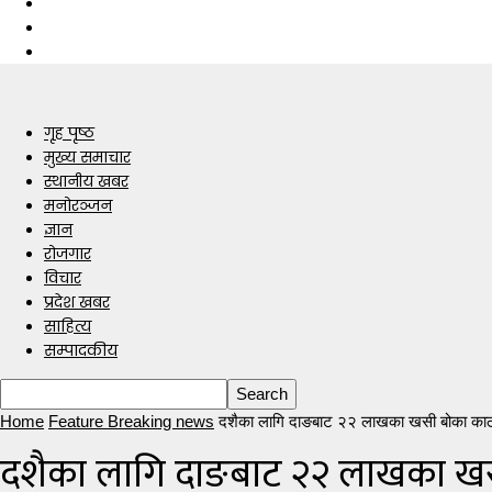
गृह पृष्ठ
मुख्य समाचार
स्थानीय खबर
मनोरञ्जन
ज्ञान
रोजगार
विचार
प्रदेश खबर
साहित्य
सम्पादकीय
Home
Feature Breaking news
दशैका लागि दाङबाट २२ लाखका खसी बोका काठम
दशैका लागि दाङबाट २२ लाखका खस