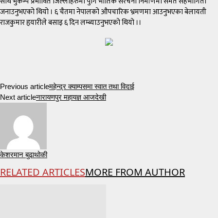
साथै भुकम्प प्रभावित जिल्लाहरुमा पुगि भौतिक संरचना निर्माणमा समेत सहभागिता
जनाउनुभएको थियो । ६ चैतमा नेपालको औपचारिक भ्रमणमा आउनुभएका बेलायती
राजकुमार हृयारीले बसाइ ६ दिन लम्ब्याउनुभएको थियो ।।
Previous article
महेन्द्र क्याम्पसमा स्वात तथा विदाई
Next article
नारायणपुर महायज्ञ आजदेखी
केशरमान बुढाथोकी
RELATED ARTICLES
MORE FROM AUTHOR