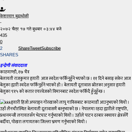
केशरमान बुढाथोकी
-
२०७२ चैत्र १७ गते बुधबार ०३:४४ बजे
435
0
2
Share
Tweet
Subscribe
SHARES
इन्द्रेणी संवाददाता
काठमाण्डौ, १७ चैत्र
बेलायती राजकुमार हृयारी आज स्वदेश फर्किनुहुँने भएको छ । ११ दिने बसाइ सकेर आज
बेलुका ह्यारी स्वदेश फर्किनुहँने भएको हो । बेलायती दूतावास स्रोतका अनुसार हृयारी
बेलुका ९ः१५ को कतार एयरवेजको विमानबाट स्वदेश फर्किदै हुँनुहुँन्छ ।
हृयारी हिजो अपराहृन गोरखाको लापू गाविसबाट काठमाडौं आउनुभएको थियो ।
उहाँ लैनचौरस्थित बेलायती दूतावासमै बस्नुभएको छ । नेपालमा रहदा ह्यारीले राष्ट्रपति,
प्रधानमन्त्री लगायतसँग भेटघाट गर्नुभएको थियो । उहाँले पाटन दरबार स्क्वायर क्षेत्रसँगै
बर्दीया, पोखरा लगायतका जिल्ला भ्रमण गर्नुभएको थियो ।