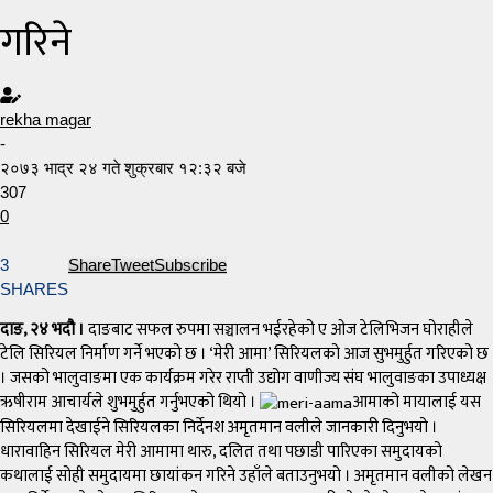
गरिने
rekha magar
-
२०७३ भाद्र २४ गते शुक्रबार १२:३२ बजे
307
0
3
Share
Tweet
Subscribe
SHARES
दाङ, २४ भदौ ।
दाङबाट सफल रुपमा सञ्चालन भईरहेको ए ओज टेलिभिजन घोराहीले
टेलि सिरियल निर्माण गर्ने भएको छ । ‘मेरी आमा’ सिरियलको आज सुभमुर्हुत गरिएको छ
। जसको भालुवाङमा एक कार्यक्रम गरेर राप्ती उद्योग वाणीज्य संघ भालुवाङका उपाध्यक्ष
ऋषीराम आचार्यले शुभमुर्हुत गर्नुभएको थियो ।
आमाको मायालाई यस
सिरियलमा देखाईने सिरियलका निर्देनश अमृतमान वलीले जानकारी दिनुभयो ।
धारावाहिन सिरियल मेरी आमामा थारु, दलित तथा पछाडी पारिएका समुदायको
कथालाई सोही समुदायमा छायांकन गरिने उहाँले बताउनुभयो । अमृतमान वलीको लेखन