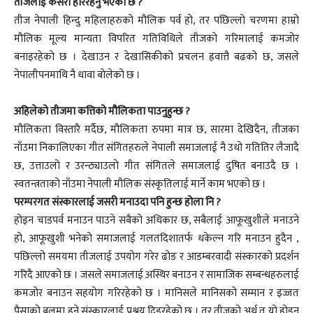
तीजलाई कसरी हेरिरहनु भएको छ ?
तीज नेपाली हिन्दु महिलाहरुको मौलिक पर्व हो, तर पछिल्लो चरणमा हाम्रो
मौलिक मूल्य मान्यता विपरित गतिविधिले तीजको गरिमालाई कमजोर
बनाइरहेको छ । देखाउन र देखासिकीको प्रचलन ह्रवात्तै बढको छ, जसले
नेपालीपनमाथि नै धावा बोलेको छ ।
अहिलेको तीजमा कत्तिको मौलिकता पाउनुहुन्छ ?
मौलिकता विस्तारै मर्दैछ, मौलिकता रुपमा मात्र छ, सारमा देखिदैन, तीजका
नाँउमा निकालिएका गीत संगितहरुले नेपाली समाजलाई नै उधो गतितिर लैजादै
छ, उत्ताउलो र उरन्ठ्याउलो गीत संगितले समाजलाई दुषित बनाउदै छ ।
स्वतन्त्रताको नाँउमा नेपाली मौलिक संस्कृतिलाई मार्ने काम भएको छ ।
परम्परगत संस्कारलाई जसरी मनाउदा पनि हुन्छ होला नि ?
होइन चाडपर्व मनाउन पाउने सबैको अधिकार छ, सबैलाई आफूखुशीले मनाउने
हो, आफूखुशी भनेको समाजलाई गलतदिशातर्फ धकेल्न गरि मनाउन हुदैन ,
पछिल्लो समयमा तीजलाई उपयोग गरेर ढोङ र आडम्बरवादी संस्कारको प्रदर्शन
गरिदै आएको छ । जसले समाजलाई अस्थिर बनाउन र सामाजिक सम्बन्धहरुलाई
कमजोर बनाउन सहयोग गरिरहेको छ । मानिसले मानिसको सम्मान र इज्जत
पैसाको बलमा हुने संस्कारलाई प्रश्रय दिइरहेको छ । तर तीजको अर्थ त यो होइन