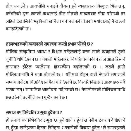
तीज मनाउने र आजभोलि मनाइने तीजमा हुने व्यवहारहरु विल्कुल भिन्न छन्,
वर्षभरिको दुःख कष्टको कथालाई तीज गीतको माध्यमबाट पोख्न गरिन्थ्यो तर
अहिले देखासिकी भड्किलो खर्चिलो गर्ने चलनले तीजको मर्यादालाई नै खल्लो
बनाइदिएको छ ।
तडकभडकको व्यवहारले समाजमा कस्तो प्रभाव परेको छ ?
मौलिक संस्कृतिमा आस्था र विश्वास गर्नेहरुलाई यस्ता खाले व्यवहारले ठूलो
चुनौति थपिदिएको छ । नेपाली महिलाहरुको पहिचान बनेको तीज आज डिस्को
डान्सबार होटेल प्यालेसमा ह्रिवस्कीमा बदलिएको छ । जसले हाम्रो
मौलिकतामाथि नै धावा बोलको छ । यतिमात्र होइन हाम्रो नेपाली समाजको
सम्बन्ध बनोटमाथि अविश्वास पैदा गरिदिएको छ, विस्तारै विश्वास र आस्थाहरु मर्दै
गएका छन् । सामाजिक आत्मीयता मर्दै गएको छ । नेपालीपनको मौलिकतामाथि
प्रश्न उठेको छ, मौलिकता गुम्दै गएको छ ।
समाज थप विभेदतिर उन्मुख हुदैछ त ?
हो समाज थप विभेदतिर उन्मुख छ, हुने खाने र हुँदा खानेबीच टकराव देखिएको
छ, हुँदाा खानेहरुमा हिनता निरिहता र ग्लानीको विकास हुदैछ भने सम्पन्नहरुले