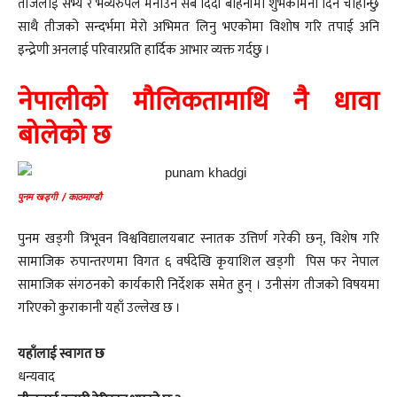
तीजलाई सभ्य र भव्यरुपले मनाउन सबै दिदी बहिनीमा शुभकामना दिन चाहान्छु
साथै तीजको सन्दर्भमा मेरो अभिमत लिनु भएकोमा विशोष गरि तपाई अनि
इन्द्रेणी अनलाई परिवारप्रति हार्दिक आभार व्यक्त गर्दछु ।
नेपालीको मौलिकतामाथि नै धावा
बोलेको छ
पुनम खड्गी / काठमाण्डौ
पुनम खड्गी त्रिभूवन विश्वविद्यालयबाट स्नातक उत्तिर्ण गरेकी छन्, विशेष गरि
सामाजिक रुपान्तरणमा विगत ६ वर्षदेखि कृयाशिल खड्गी पिस फर नेपाल
सामाजिक संगठनको कार्यकारी निर्देशक समेत हुन् । उनीसंग तीजको विषयमा
गरिएको कुराकानी यहाँ उल्लेख छ ।
यहाँलाई स्वागत छ
धन्यवाद