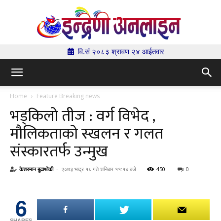
वि.सं २०८३ श्रावण २४ आईतवार
Indrenionline.com
Home
Feature Breaking news
भड्किलो तीज : वर्ग विभेद ,
मौलिकताको स्खलन र गलत
संस्कारतर्फ उन्मुख
केशरमान बुढाथोकी
-
२०७३ भाद्र १८ गते शनिबार ११:१४ बजे
450
0
6
SHARES