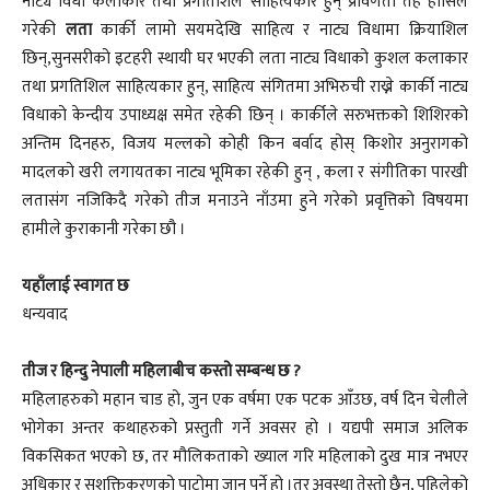
नाट्य विधा कलाकार तथा प्रगतिशिल साहित्यकार हुन् प्रविणता तह हासिल
गरेकी
लता
कार्की लामो सयमदेखि साहित्य र नाट्य विधामा क्रियाशिल
छिन्,सुनसरीको इटहरी स्थायी घर भएकी लता नाट्य विधाको कुशल कलाकार
तथा प्रगतिशिल साहित्यकार हुन्, साहित्य संगितमा अभिरुची राख्ने कार्की नाट्य
विधाको केन्दीय उपाध्यक्ष समेत रहेकी छिन् । कार्कीले सरुभक्तको शिशिरको
अन्तिम दिनहरु, विजय मल्लको कोही किन बर्वाद होस् किशोर अनुरागको
मादलको खरी लगायतका नाट्य भूमिका रहेकी हुन् , कला र संगीतिका पारखी
लतासंग नजिकिदै गरेको तीज मनाउने नाँउमा हुने गरेको प्रवृत्तिको विषयमा
हामीले कुराकानी गरेका छौ ।
यहाँलाई स्वागत छ
धन्यवाद
तीज र हिन्दु नेपाली महिलाबीच कस्तो सम्बन्ध छ ?
महिलाहरुको महान चाड हो, जुन एक वर्षमा एक पटक आँउछ, वर्ष दिन चेलीले
भोगेका अन्तर कथाहरुको प्रस्तुती गर्ने अवसर हो । यद्यपी समाज अलिक
विकसिकत भएको छ, तर मौलिकताको ख्याल गरि महिलाको दुख मात्र नभएर
अधिकार र सशक्तिकरणको पाटोमा जानु पर्ने हो ।तर अवस्था तेस्तो छैन, पहिलेको