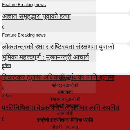
Feature Breaking news
अज्ञात समूहद्धारा युवाको हत्या
0
Feature Breaking news
लोकतन्त्रको रक्षा र राष्ट्रियता संरक्षणमा युवाको
भूमिका महत्त्वपूर्ण : मुख्यमन्त्री आचार्य
तस्विर
0
टिकटकर तुलसा अधिकारी पुर्पक्षका लागि थुनामा
संरक्षक:
महेन्द्र बुढाथोकी
0
सम्पादक:
तस्विर
केशरमान बुढाथोकी
प्रतिनिधिसभा बैठक २५ गते सम्मका लागि स्थगित
कार्यकारी सम्पादक:
उदय बिसी
0
इन्द्रेणी इन्टरनेशनल मिडिया प्रालि
घोराही- १५, दाङ