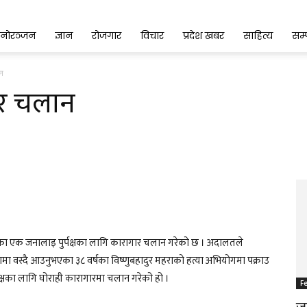
नोरञ्जन
ज्ञान
रोजगार
विचार
प्रदेश खबर
साहित्य
सम
ान
गार चलान
ेका एक जनालाइ पुर्पक्षका लागि कारागार चलान गरेको छ । अदालतले
ा वस्दै आउनुभएका ३८ वर्षका विष्णुबहादुर महराको हत्या अभियोगमा पक्राउ
्पक्षका लागि घोराही कारागारमा चलान गरेको हो ।
F
जङ