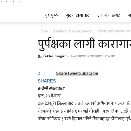
Indrenionline.com
गृह पृष्ठ
मुख्य समाचार
स्थानीय खबर
म
Home
Feature Breaking news
पुर्पक्षका लागी कारागार चल
पुर्पक्षका लागी कारा
rekha magar
-
२०७३ बैशाख १५ गते बुधबार ०२:३४ बजे
2
Share
Tweet
Subscribe
SHARES
इन्द्रेणी संवाददाता
दाङ, १५ बैशाख
दाङ देउखुरी जिल्ला अदालतले हत्याको अभियोगमा पक्राउ पर
रोल्पाको जेदवाङ गाविस १ घर भई घोराही नगरपालिका ६ रझेनाम
परेका सौडियार ३ बस्ने हिमाल भनिने खिमबहादुर डाँगीलाइ पुर