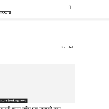
्पादकीय
0
323
eature Breaking news
्गली च्याउ खाँदा एक जनाको मृत्यु