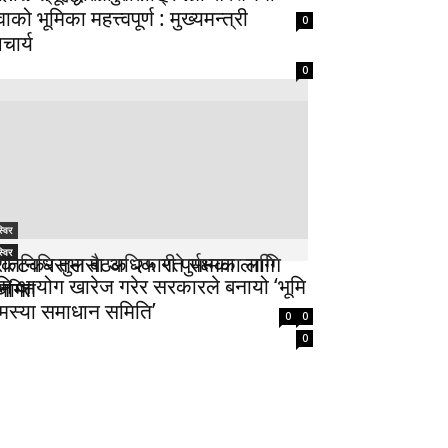
वाको भूमिका महत्त्वपूर्ण : मुख्यमन्त्री
0
चार्य
0
्विर
्विर
्विर
िकटकर तुलसा अधिकारी पुर्पक्षका लागि
्रतिनिधिसभा बैठक २५ गते सम्मका लागि
ूमि आयोग खारेज गरेर सरकारले बनायो ‘भूमि
नामा
्थगित
मस्या समाधान समिति’
0
0
0