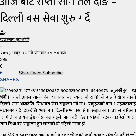
आज बाट राप्ती समितिले दाङ –
दिल्ली बस सेवा शुरु गर्दै
केशरमान बुढाथोकी
-
२०७३ भाद्र १३ गते सोमबार ०१:५० बजे
295
0
6
Share
Tweet
Subscribe
SHARES
तुलसीपुर १३
भदौ ।
राप्ती अञ्चल सार्वजनिक यातायात बस व्यवसायी समितिले दाङ देखि भारतको
दिल्ली सम्म आजदेखि सिधावस सेवा सञ्चालन गर्दै छ । यात्रुहरुको माग र सहजतालाई
मध्यनगर गर्दै दाङदेखि भारतको दिल्लीसम्म बस सेवा सञ्चालनको प्रयास गरिएको
समितिका डायल ईञ्चार्ज प्रकाश भट्टले जानकारी दिए । पहिलो पटक दाङदेखी भारत
सम्म सिधा वस सञ्चालन हुन लागेको यो पहिलो पटक हो ।
अब देखि दाङबाट भारत जान चाहाने यात्रुहरुको लागि कयौं वसहरु परिवर्तन गर्दै डिल्ली