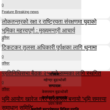
0
Feature Breaking news
लोकतन्त्रको रक्षा र राष्ट्रियता संरक्षणमा युवाको
भूमिका महत्त्वपूर्ण : मुख्यमन्त्री आचार्य
तस्विर
0
टिकटकर तुलसा अधिकारी पुर्पक्षका लागि थुनामा
0
तस्विर
प्रतिनिधिसभा बैठक २५ गते सम्मका लागि स्थगित
संरक्षक:
महेन्द्र बुढाथोकी
0
सम्पादक:
तस्विर
केशरमान बुढाथोकी
भूमि आयोग खारेज गरेर सरकारले बनायो ‘भूमि समस्या
कार्यकारी सम्पादक:
उदय बिसी
समाधान समिति’
इन्द्रेणी इन्टरनेशनल मिडिया प्रालि