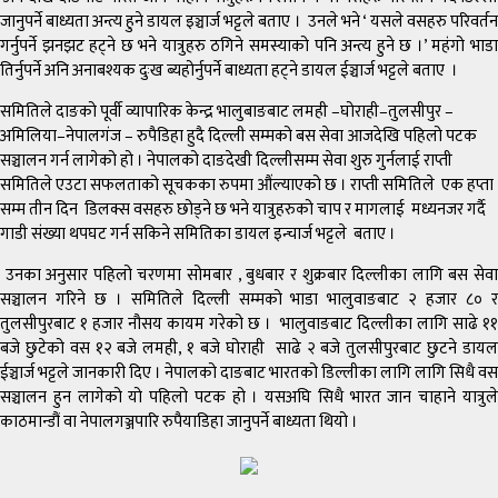
जानुपर्ने बाध्यता अन्त्य हुने डायल इञ्चार्ज भट्टले बताए । उनले भने ‘ यसले वसहरु परिवर्तन
गर्नुपर्ने झनझट हट्ने छ भने यात्रुहरु ठगिने समस्याको पनि अन्त्य हुने छ ।’ महंगो भाडा
तिर्नुपर्ने अनि अनाबश्यक दुःख ब्यहोर्नुपर्ने बाध्यता हट्ने डायल ईञ्चार्ज भट्टले बताए ।
समितिले दाङको पूर्वी व्यापारिक केन्द्र भालुबाङबाट लमही –घोराही–तुलसीपुर –
अमिलिया–नेपालगंज – रुपैडिहा हुदै दिल्ली सम्मको बस सेवा आजदेखि पहिलो पटक
सञ्चालन गर्न लागेको हो । नेपालको दाङदेखी दिल्लीसम्म सेवा शुरु गुर्नलाई राप्ती
समितिले एउटा सफलताको सूचकका रुपमा औंल्याएको छ । राप्ती समितिले एक हप्ता
सम्म तीन दिन डिलक्स वसहरु छोड्ने छ भने यात्रुहरुको चाप र मागलाई मध्यनजर गर्दै
गाडी संख्या थपघट गर्न सकिने समितिका डायल इन्चार्ज भट्टले बताए ।
उनका अनुसार पहिलो चरणमा सोमबार , बुधबार र शुक्रबार दिल्लीका लागि बस सेवा
सञ्चालन गरिने छ । समितिले दिल्ली सम्मको भाडा भालुवाङबाट २ हजार ८० र
तुलसीपुरबाट १ हजार नौसय कायम गरेको छ । भालुवाङबाट दिल्लीका लागि साढे ११
बजे छुटेको वस १२ बजे लमही, १ बजे घोराही साढे २ बजे तुलसीपुरबाट छुटने डायल
ईञ्चार्ज भट्टले जानकारी दिए । नेपालको दाङबाट भारतको डिल्लीका लागि लागि सिधै वस
सञ्चालन हुन लागेको यो पहिलो पटक हो । यसअघि सिधै भारत जान चाहाने यात्रुले
काठमान्डौं वा नेपालगञ्जपारि रुपैयाडिहा जानुपर्ने बाध्यता थियो ।