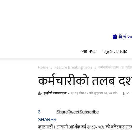
वि.सं २
गृह पृष्ठ
मुख्य समाचार
Home
Feature Breaking news
कर्मचारीको तलब दश प्रतिशत
कर्मचारीको तलब दश प
इन्द्रेणी समाचारदाता
-
२०८३ जेष्ठ १५ गते शुक्रबार १९:४७ बजे
28
3
Share
Tweet
Subscribe
SHARES
काठमाडौं । आगामी आर्थिक वर्ष २०८३/०८४ को बजेटबाट सरकारल