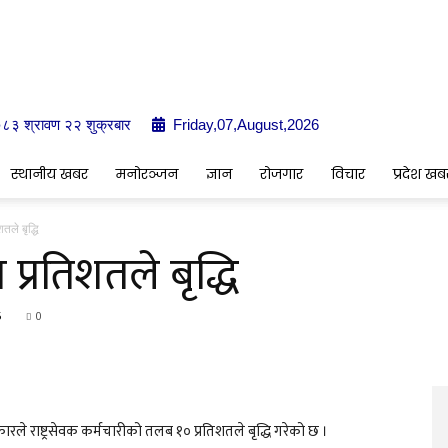
०८३ श्रावण २२ शुक्रबार
Friday,07,August,2026
Indrenionline.com
स्थानीय खबर
मनोरञ्जन
ज्ञान
रोजगार
विचार
प्रदेश खब
ले बृद्धि
्रतिशतले बृद्धि
5
0
े राष्ट्रसेवक कर्मचारीको तलब १० प्रतिशतले बृद्धि गरेको छ ।