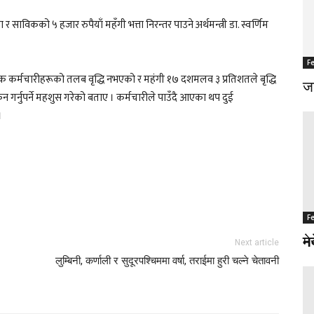
र साविकको ५ हजार रुपैयाँ महँगी भत्ता निरन्तर पाउने अर्थमन्त्री डा. स्वर्णिम
F
्रसेवक कर्मचारीहरूको तलब वृद्धि नभएको र महंगी १७ दशमलव ३ प्रतिशतले बृद्धि
जङ
गर्नुपर्ने महशुस गरेको बताए । कर्मचारीले पाउँदै आएका थप दुई
।
F
F
नर
मे
Next article
लुम्बिनी, कर्णाली र सुदूरपश्चिममा वर्षा, तराईमा हुरी चल्ने चेतावनी