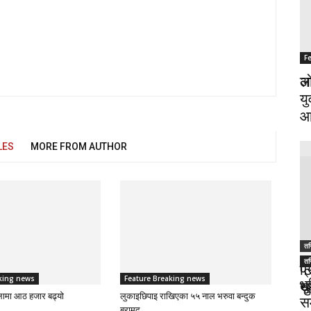
F
F
अज
लो
यु
आ
LES
MORE FROM AUTHOR
तस
तस
तस
ट
प
king news
Feature Breaking news
भ
थु
स
लामा आठ हजार बढ्यो
लुकाइछिपाइ राखिएका ५५ नाल भरुवा बन्दुक
स
बरामद