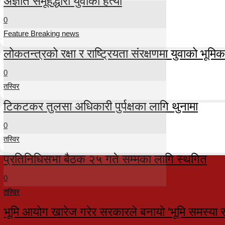
अज्ञात समूहद्धारा युवाको हत्या
0
Feature Breaking news
लोकतन्त्रको रक्षा र राष्ट्रियता संरक्षणमा युवाको भूमिका म
0
तस्विर
टिकटकर तुलसा अधिकारी पुर्पक्षका लागि थुनामा
0
तस्विर
प्रतिनिधिसभा बैठक २५ गते सम्मका लागि स्थगित
0
तस्विर
भूमि आयोग खारेज गरेर सरकारले बनायो ‘भूमि समस्या 