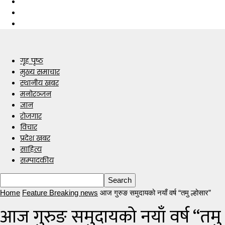
गृह पृष्ठ
मुख्य समाचार
स्थानीय खबर
मनोरञ्जन
ज्ञान
रोजगार
विचार
प्रदेश खबर
साहित्य
सम्पादकीय
Home
Feature Breaking news
आज गुरुङ समुदायको नयाँ वर्ष “तमु ल्होसार”
आज गुरुङ समुदायको नयाँ वर्ष “तमु 