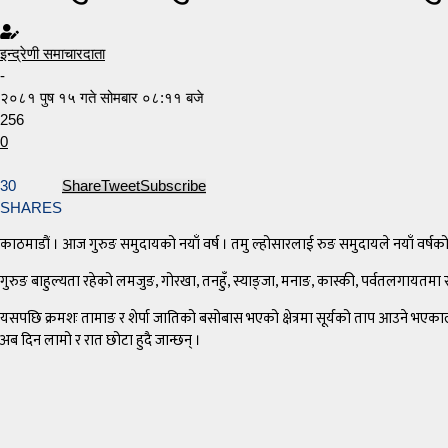
इन्द्रेणी समाचारदाता
-
२०८१ पुष १५ गते सोमबार ०८:११ बजे
256
0
30
Share
Tweet
Subscribe
SHARES
काठमाडौं । आज गुरुङ समुदायको नयाँ वर्ष । तमु ल्होसारलाई रुङ समुदायले नयाँ वर्षको रु
गुरुङ बाहुल्यता रहेको लमजुङ, गोरखा, तनहुँ, स्याङ्जा, मनाङ, कास्की, पर्वतलगायतमा 
यसपछि क्रमशः तामाङ र शेर्पा जातिको बसोबास भएको क्षेत्रमा सूर्यको ताप आउने भए
अब दिन लामो र रात छोटा हुदै जान्छन् ।