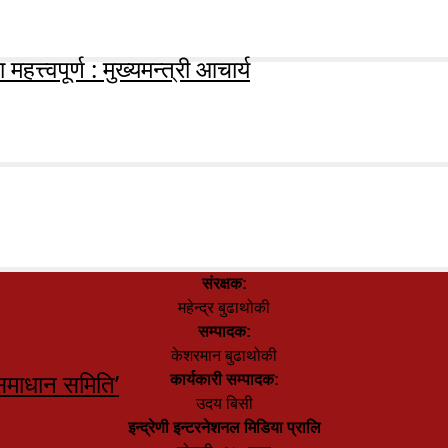
हत्त्वपूर्ण : मुख्यमन्त्री आचार्य
संरक्षक:
महेन्द्र बुढाथोकी
सम्पादक:
केशरमान बुढाथोकी
समाधान समिति’
कार्यकारी सम्पादक:
उदय बिसी
इन्द्रेणी इन्टरनेशनल मिडिया प्रालि