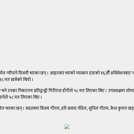
मल न्याैपाने विजयी भएका छन् । आइतबार भएकाे प्याब्सन दाङकाे १६ओैँ अधिवेशनबाट न्याै
८ मत खसेकाे थियाे ।
ा थिए भने उनका निकटतम प्रतिद्वन्द्वी गिरीराज डाँगीले ५८ मत लिएका थिए । उपाध्यक्षमा शा
ाैपानेले ५८ मत लिएका थिए ।
चित भएका छन् । सदस्यमा विजय गाैतम, हरि प्रसाद पाैडेल, सुनिल गाैतम, केश कुमार खड्का, 