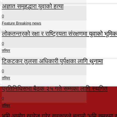
अज्ञात समूहद्धारा युवाको हत्या
0
Feature Breaking news
लोकतन्त्रको रक्षा र राष्ट्रियता संरक्षणमा युवाको भूमिका म
0
तस्विर
टिकटकर तुलसा अधिकारी पुर्पक्षका लागि थुनामा
0
तस्विर
प्रतिनिधिसभा बैठक २५ गते सम्मका लागि स्थगित
0
तस्विर
भूमि आयोग खारेज गरेर सरकारले बनायो ‘भूमि समस्या 