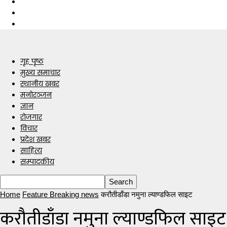
गृह पृष्ठ
मुख्य समाचार
स्थानीय खबर
मनोरञ्जन
ज्ञान
रोजगार
विचार
प्रदेश खबर
साहित्य
सम्पादकीय
Home
Feature Breaking news
करौतीडाँडा नमुना ल्याण्डफिल साइट
करौतीडाँडा नमुना ल्याण्डफिल साइट