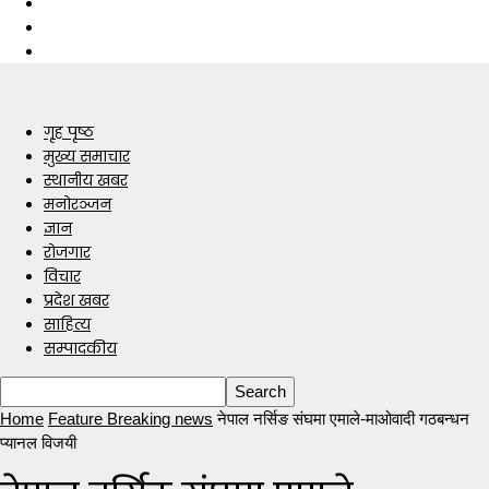
गृह पृष्ठ
मुख्य समाचार
स्थानीय खबर
मनोरञ्जन
ज्ञान
रोजगार
विचार
प्रदेश खबर
साहित्य
सम्पादकीय
Home
Feature Breaking news
नेपाल नर्सिङ संघमा एमाले-माओवादी गठबन्धन
प्यानल विजयी