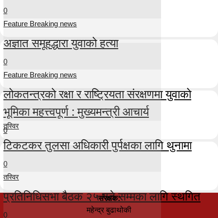
0
Feature Breaking news
अज्ञात समूहद्धारा युवाको हत्या
0
Feature Breaking news
लोकतन्त्रको रक्षा र राष्ट्रियता संरक्षणमा युवाको
भूमिका महत्त्वपूर्ण : मुख्यमन्त्री आचार्य
तस्विर
0
टिकटकर तुलसा अधिकारी पुर्पक्षका लागि थुनामा
0
तस्विर
प्रतिनिधिसभा बैठक २५ गते सम्मका लागि स्थगित
संरक्षक:
महेन्द्र बुढाथोकी
0