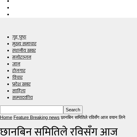
गृह पृष्ठ
मुख्य समाचार
स्थानीय खबर
मनोरञ्जन
ज्ञान
रोजगार
विचार
प्रदेश खबर
साहित्य
सम्पादकीय
Home
Feature Breaking news
छानबिन समितिले रविसँग आज वयान लिने
छानबिन समितिले रविसँग आज